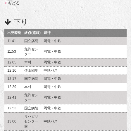
<
もどる
下り
出発時刻
終点(路線)
運行
11:41
国立病院
岡電・中鉄
免許セン
11:53
岡電・中鉄
ター
12:05
本村
岡電・中鉄
12:10
佐山団地
中鉄バス
12:17
国立病院
岡電・中鉄
12:29
本村
岡電・中鉄
免許セン
12:41
岡電・中鉄
ター
12:53
国立病院
岡電・中鉄
リハビリ
13:00
センター
中鉄バス
前