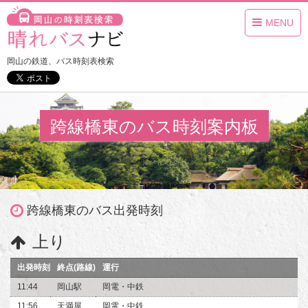
MENU
岡山の鉄道、バス時刻表検索
跨線橋東のバス時刻案内板
跨線橋東のバス出発時刻
上り
出発時刻
終点(路線)
運行
11:44
岡山駅
岡電・中鉄
11:56
天満屋
岡電・中鉄