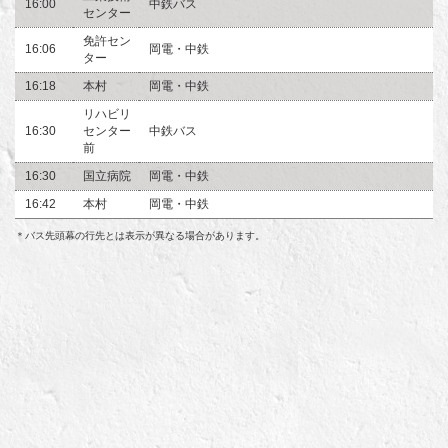
16:00
中鉄バス
センター
免許セン
16:06
岡電・中鉄
ター
16:18
本村
岡電・中鉄
リハビリ
16:30
センター
中鉄バス
前
16:30
国立病院
岡電・中鉄
16:42
本村
岡電・中鉄
＊バス先頭幕の行先とは表示が異なる場合があります。