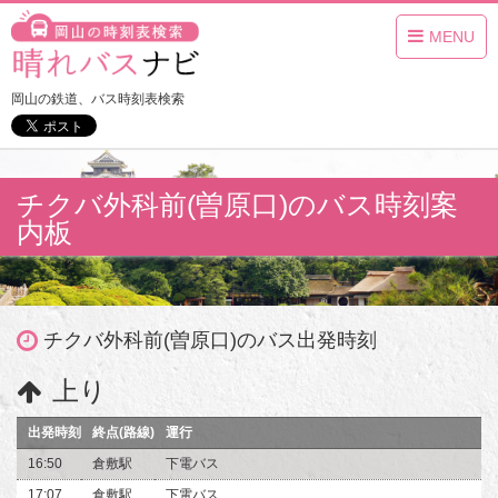
MENU
岡山の鉄道、バス時刻表検索
チクバ外科前(曽原口)のバス時刻案
内板
チクバ外科前(曽原口)のバス出発時刻
上り
出発時刻
終点(路線)
運行
16:50
倉敷駅
下電バス
17:07
倉敷駅
下電バス