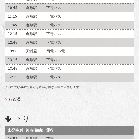
10:45
倉敷駅
下電バス
11:15
倉敷駅
下電バス
11:45
倉敷駅
下電バス
12:15
倉敷駅
下電バス
12:45
倉敷駅
下電バス
13:06
天満屋
岡電・下電
13:15
倉敷駅
下電バス
13:45
倉敷駅
下電バス
14:15
倉敷駅
下電バス
＊バス先頭幕の行先とは表示が異なる場合があります。
<
もどる
下り
出発時刻
終点(路線)
運行
16:53
児島駅
下電バス