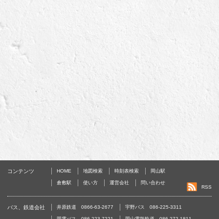
コンテンツ
HOME
地図検索
時刻表検索
岡山駅
倉敷駅
使い方
運営会社
問い合わせ
RSS
バス、鉄道会社
井原鉄道 0866-63-2677
宇野バス 086-225-3311
岡電バス 086-223-7221
岡山電気軌道 086-272-1811