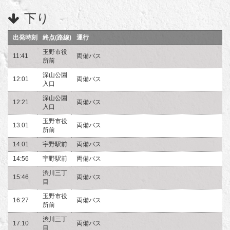
下り
出発時刻
終点(路線)
運行
玉野市役
11:41
両備バス
所前
深山公園
12:01
両備バス
入口
深山公園
12:21
両備バス
入口
玉野市役
13:01
両備バス
所前
14:01
宇野駅前
両備バス
14:56
宇野駅前
両備バス
渋川三丁
15:46
両備バス
目
玉野市役
16:27
両備バス
所前
渋川三丁
17:10
両備バス
目