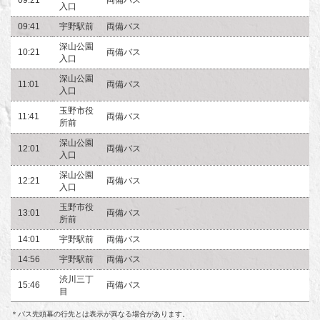
入口
09:41
宇野駅前
両備バス
深山公園
10:21
両備バス
入口
深山公園
11:01
両備バス
入口
玉野市役
11:41
両備バス
所前
深山公園
12:01
両備バス
入口
深山公園
12:21
両備バス
入口
玉野市役
13:01
両備バス
所前
14:01
宇野駅前
両備バス
14:56
宇野駅前
両備バス
渋川三丁
15:46
両備バス
目
＊バス先頭幕の行先とは表示が異なる場合があります。