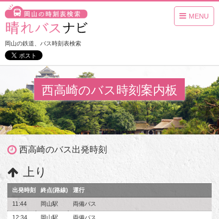
MENU
岡山の鉄道、バス時刻表検索
西高崎のバス時刻案内板
西高崎のバス出発時刻
上り
出発時刻
終点(路線)
運行
11:44
岡山駅
両備バス
12:34
岡山駅
両備バス