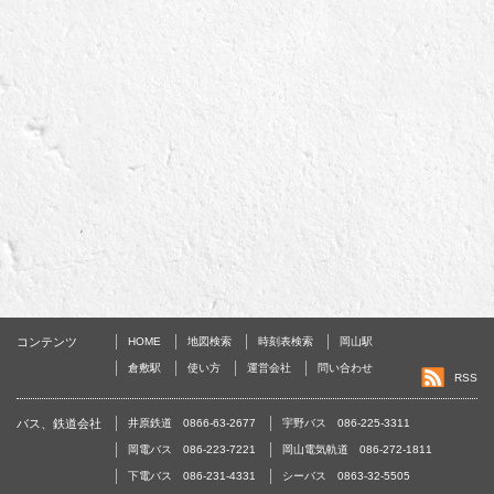
コンテンツ
HOME
地図検索
時刻表検索
岡山駅
倉敷駅
使い方
運営会社
問い合わせ
RSS
バス、鉄道会社
井原鉄道 0866-63-2677
宇野バス 086-225-3311
岡電バス 086-223-7221
岡山電気軌道 086-272-1811
下電バス 086-231-4331
シーバス 0863-32-5505