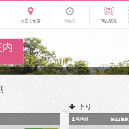
地図で検索
時刻表
岡山駅発
案内
刻
下り
出発時刻
終点(路線