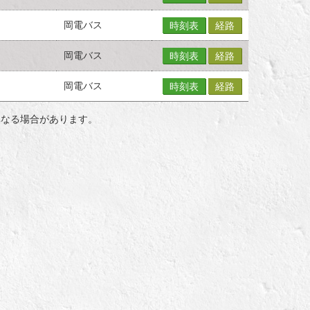
岡電バス
時刻表
経路
岡電バス
時刻表
経路
岡電バス
時刻表
経路
異なる場合があります。