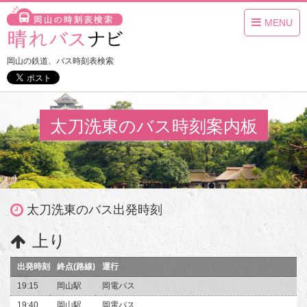
MENU
岡山の鉄道、バス時刻表検索
太刀洗東のバス時刻案内板
太刀洗東のバス出発時刻
上り
出発時刻
終点(路線)
運行
19:15
岡山駅
岡電バス
19:40
岡山駅
岡電バス