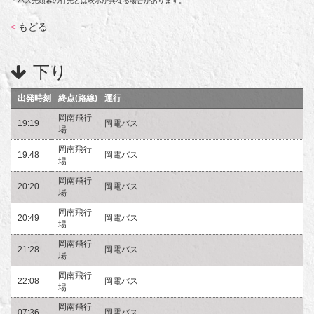
＊バス先頭幕の行先とは表示が異なる場合があります。
<
もどる
下り
出発時刻
終点(路線)
運行
岡南飛行
19:19
岡電バス
場
岡南飛行
19:48
岡電バス
場
岡南飛行
20:20
岡電バス
場
岡南飛行
20:49
岡電バス
場
岡南飛行
21:28
岡電バス
場
岡南飛行
22:08
岡電バス
場
岡南飛行
07:36
岡電バス