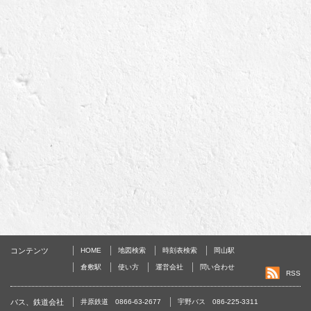
コンテンツ
HOME
地図検索
時刻表検索
岡山駅
倉敷駅
使い方
運営会社
問い合わせ
RSS
バス、鉄道会社
井原鉄道 0866-63-2677
宇野バス 086-225-3311