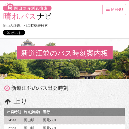
MENU
岡山の鉄道、バス時刻表検索
新道江並のバス時刻案内板
新道江並のバス出発時刻
上り
出発時刻
終点(路線)
運行
14:33
岡山駅
岡電バス
15:23
岡山駅
岡電バス