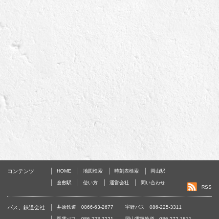
コンテンツ
HOME
地図検索
時刻表検索
岡山駅
倉敷駅
使い方
運営会社
問い合わせ
RSS
バス、鉄道会社
井原鉄道 0866-63-2677
宇野バス 086-225-3311
岡電バス 086-223-7221
岡山電気軌道 086-272-1811