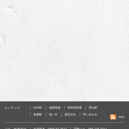
コンテンツ
HOME
地図検索
時刻表検索
岡山駅
倉敷駅
使い方
運営会社
問い合わせ
RSS
バス、鉄道会社
井原鉄道 0866-63-2677
宇野バス 086-225-3311