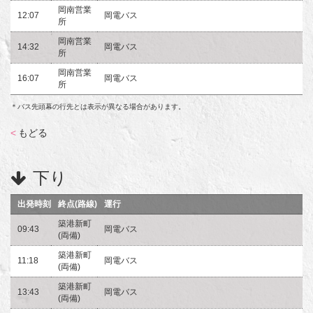
岡南営業
12:07
岡電バス
所
岡南営業
14:32
岡電バス
所
岡南営業
16:07
岡電バス
所
＊バス先頭幕の行先とは表示が異なる場合があります。
<
もどる
下り
出発時刻
終点(路線)
運行
築港新町
09:43
岡電バス
(両備)
築港新町
11:18
岡電バス
(両備)
築港新町
13:43
岡電バス
(両備)