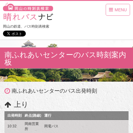
MENU
岡山の鉄道、バス時刻表検索
南ふれあいセンターのバス時刻案内
板
南ふれあいセンターのバス出発時刻
上り
出発時刻
終点(路線)
運行
岡南営業
10:32
岡電バス
所