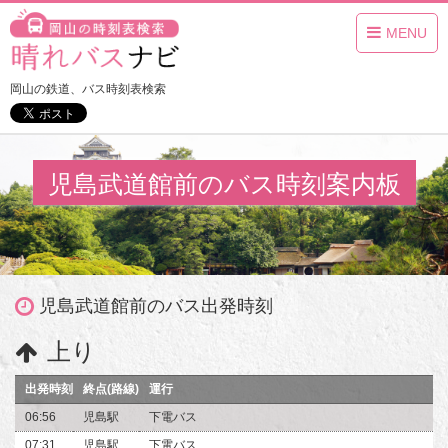
MENU
岡山の鉄道、バス時刻表検索
児島武道館前のバス時刻案内板
児島武道館前のバス出発時刻
上り
出発時刻
終点(路線)
運行
06:56
児島駅
下電バス
07:31
児島駅
下電バス