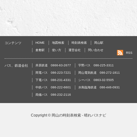
コンテンツ
HOME
地図検索
時刻表検索
岡山駅
倉敷駅
使い方
運営会社
問い合わせ
RSS
バス、鉄道会社
井原鉄道 0866-63-2677
宇野バス 086-225-3311
岡電バス 086-223-7221
岡山電気軌道 086-272-1811
下電バス 086-231-4331
シーバス 0863-32-5505
中鉄バス 086-222-6601
水島臨海鉄道 086-446-0931
両備バス 086-232-2116
Copyright ©
岡山の時刻表検索 - 晴れバスナビ