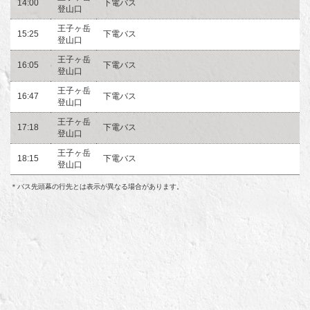
14:00
下電バス
登山口
王子ヶ岳
15:25
下電バス
登山口
王子ヶ岳
16:05
下電バス
登山口
王子ヶ岳
16:47
下電バス
登山口
王子ヶ岳
17:18
下電バス
登山口
王子ヶ岳
18:15
下電バス
登山口
＊バス先頭幕の行先とは表示が異なる場合があります。