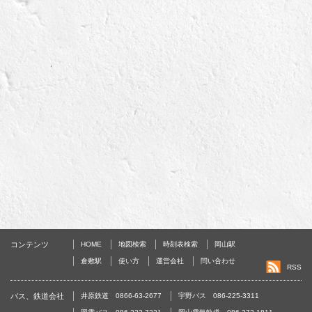
コンテンツ
HOME
地図検索
時刻表検索
岡山駅
倉敷駅
使い方
運営会社
問い合わせ
RSS
バス、鉄道会社
井原鉄道 0866-63-2677
宇野バス 086-225-3311