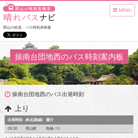
MENU
岡山の鉄道、バス時刻表検索
操南台団地西のバス時刻案内板
操南台団地西のバス出発時刻
上り
出発時刻
終点(路線)
運行
09:30
岡山駅
両備バス