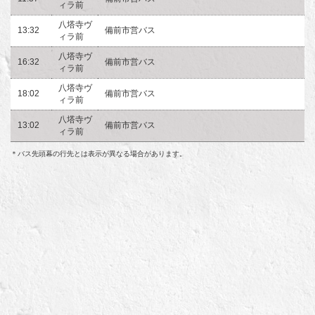
ィラ前
八塔寺ヴ
13:32
備前市営バス
ィラ前
八塔寺ヴ
16:32
備前市営バス
ィラ前
八塔寺ヴ
18:02
備前市営バス
ィラ前
八塔寺ヴ
13:02
備前市営バス
ィラ前
＊バス先頭幕の行先とは表示が異なる場合があります。