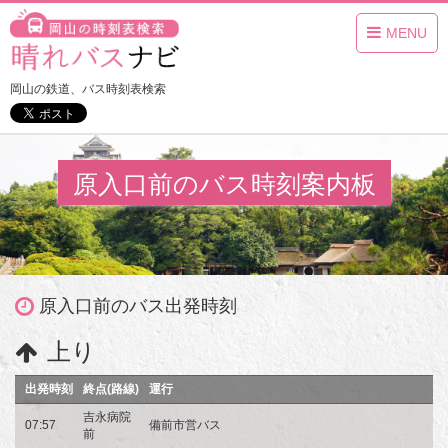
MENU
岡山の鉄道、バス時刻表検索
原入口前のバス時刻案内板
原入口前のバス出発時刻
上り
出発時刻
終点(路線)
運行
吉永病院
07:57
備前市営バス
前