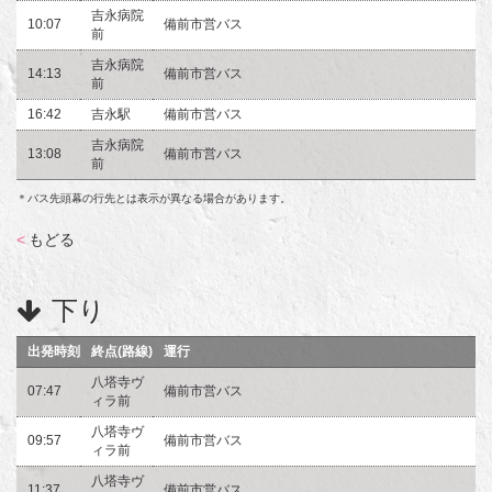
吉永病院
10:07
備前市営バス
前
吉永病院
14:13
備前市営バス
前
16:42
吉永駅
備前市営バス
吉永病院
13:08
備前市営バス
前
＊バス先頭幕の行先とは表示が異なる場合があります。
<
もどる
下り
出発時刻
終点(路線)
運行
八塔寺ヴ
07:47
備前市営バス
ィラ前
八塔寺ヴ
09:57
備前市営バス
ィラ前
八塔寺ヴ
11:37
備前市営バス