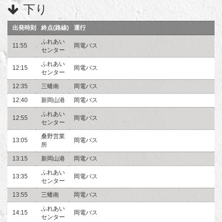
下り
出発時刻
終点(路線)
運行
ふれあい
11:55
岡電バス
センター
ふれあい
12:15
岡電バス
センター
12:35
三蟠南
岡電バス
12:40
新岡山港
岡電バス
ふれあい
12:55
岡電バス
センター
桑野営業
13:05
岡電バス
所
13:15
新岡山港
岡電バス
ふれあい
13:35
岡電バス
センター
13:55
三蟠南
岡電バス
ふれあい
14:15
岡電バス
センター