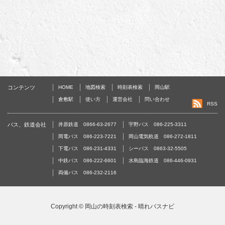
コンテンツ
HOME
地図検索
時刻表検索
岡山駅
倉敷駅
使い方
運営会社
問い合わせ
RSS
バス、鉄道会社
井原鉄道 0866-63-2677
宇野バス 086-225-3311
岡電バス 086-223-7221
岡山電気軌道 086-272-1811
下電バス 086-231-4331
シーバス 0863-32-5505
中鉄バス 086-222-6601
水島臨海鉄道 086-446-0931
両備バス 086-232-2116
Copyright ©
岡山の時刻表検索 - 晴れバスナビ