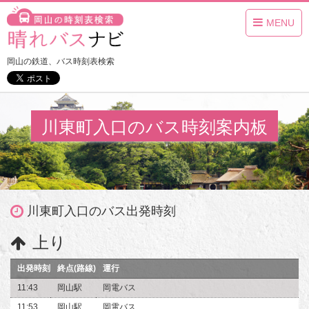
MENU
岡山の鉄道、バス時刻表検索
川東町入口のバス時刻案内板
川東町入口のバス出発時刻
上り
出発時刻
終点(路線)
運行
11:43
岡山駅
岡電バス
11:53
岡山駅
岡電バス