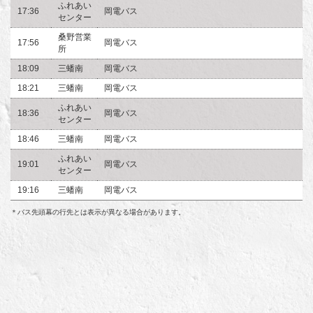
ふれあい
17:36
岡電バス
センター
桑野営業
17:56
岡電バス
所
18:09
三蟠南
岡電バス
18:21
三蟠南
岡電バス
ふれあい
18:36
岡電バス
センター
18:46
三蟠南
岡電バス
ふれあい
19:01
岡電バス
センター
19:16
三蟠南
岡電バス
＊バス先頭幕の行先とは表示が異なる場合があります。