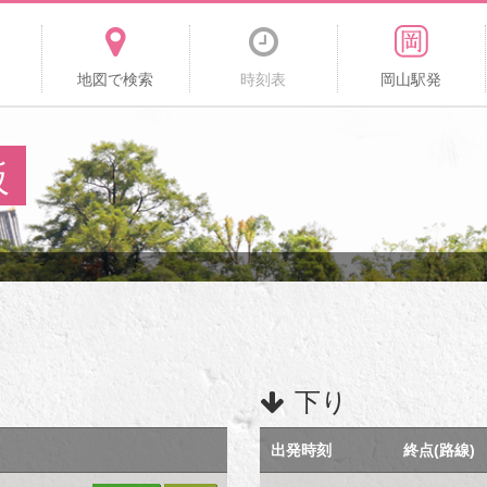
地図で検索
時刻表
岡山駅発
板
下り
出発時刻
終点(路線)