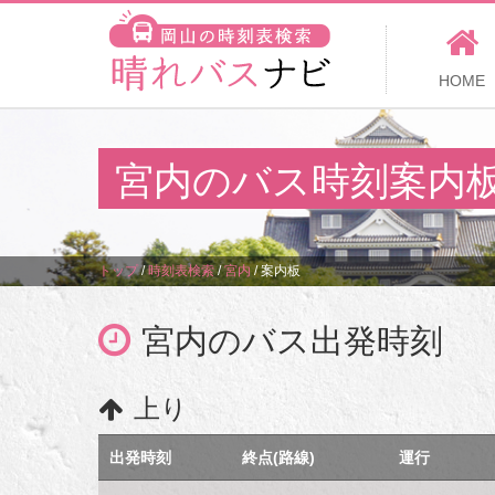
HOME
宮内のバス時刻案内
トップ
/
時刻表検索
/
宮内
/
案内板
宮内のバス出発時刻
上り
出発時刻
終点(路線)
運行