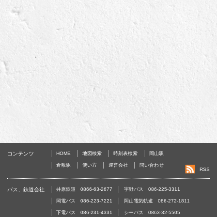
コンテンツ
HOME
地図検索
時刻表検索
岡山駅
倉敷駅
使い方
運営会社
問い合わせ
RSS
バス、鉄道会社
井原鉄道 0866-63-2677
宇野バス 086-225-3311
岡電バス 086-223-7221
岡山電気軌道 086-272-1811
下電バス 086-231-4331
シーバス 0863-32-5505