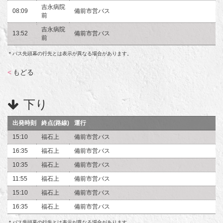
吉永病院
08:09
備前市営バス
前
吉永病院
13:52
備前市営バス
前
＊バス先頭幕の行先とは表示が異なる場合があります。
<
もどる
下り
出発時刻
終点(路線)
運行
15:10
福石上
備前市営バス
16:35
福石上
備前市営バス
10:35
福石上
備前市営バス
11:55
福石上
備前市営バス
15:10
福石上
備前市営バス
16:35
福石上
備前市営バス
＊バス先頭幕の行先とは表示が異なる場合があります。