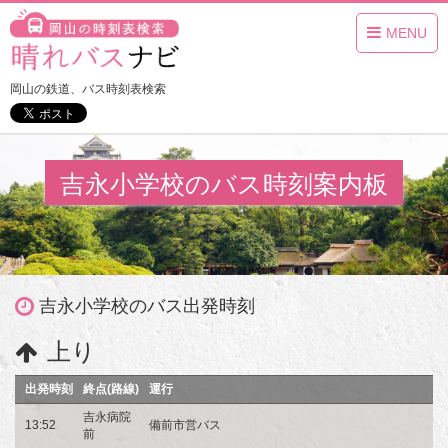
MENU
岡山の鉄道、バス時刻表検索
吉永小学校のバス時刻案内板
吉永小学校のバス出発時刻
上り
出発時刻
終点(路線)
運行
吉永病院
13:52
備前市営バス
前