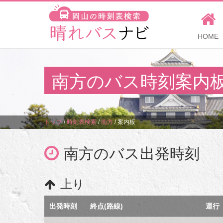
HOME
南方のバス時刻案内
トップ
/
時刻表検索
/
南方
/
案内板
南方のバス出発時刻
上り
出発時刻
終点(路線)
運行