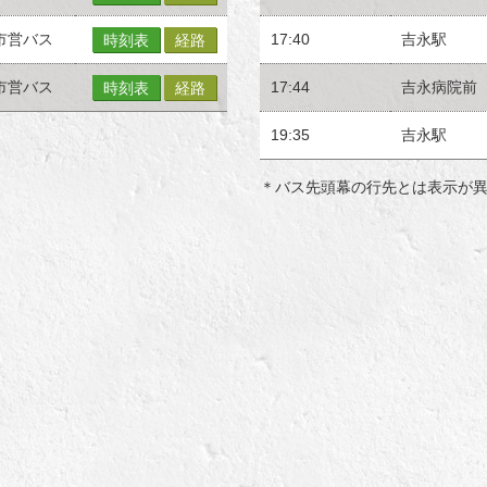
市営バス
17:40
吉永駅
時刻表
経路
市営バス
17:44
吉永病院前
時刻表
経路
19:35
吉永駅
＊バス先頭幕の行先とは表示が