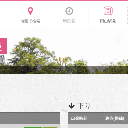
地図で検索
時刻表
岡山駅発
板
下り
出発時刻
終点(路線)