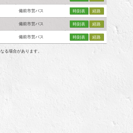
備前市営バス
時刻表
経路
備前市営バス
時刻表
経路
備前市営バス
時刻表
経路
異なる場合があります。