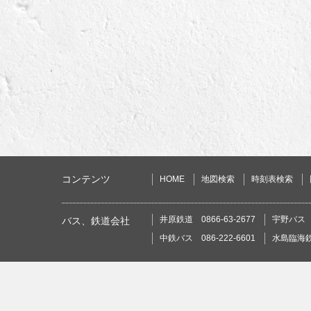
コンテンツ
HOME
地図検索
時刻表検索
井原鉄道 0866-63-2677
宇野バス 0
バス、鉄道会社
中鉄バス 086-222-6601
水島臨海鉄道