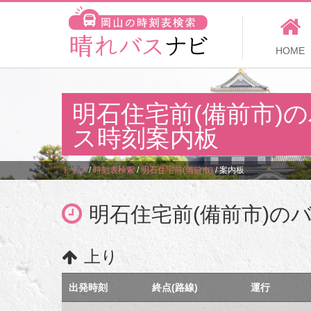
HOME
明石住宅前(備前市)
ス時刻案内板
トップ
/
時刻表検索
/
明石住宅前(備前市)
/
案内板
明石住宅前(備前市)の
上り
出発時刻
終点(路線)
運行