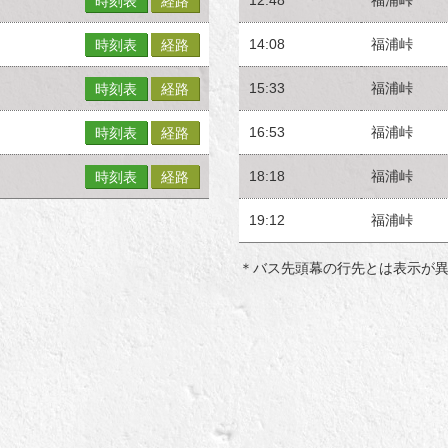
時刻表
経路
14:08
福浦峠
時刻表
経路
15:33
福浦峠
時刻表
経路
16:53
福浦峠
時刻表
経路
18:18
福浦峠
時刻表
経路
19:12
福浦峠
＊バス先頭幕の行先とは表示が