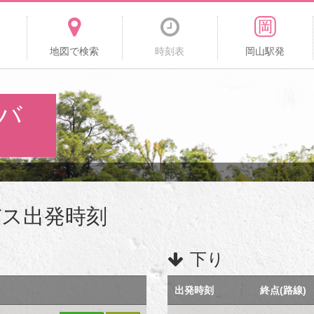
地図で検索
時刻表
岡山駅発
のバ
バス出発時刻
下り
出発時刻
終点(路線)