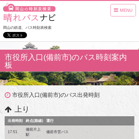
MENU
岡山の鉄道、バス時刻表検索
市役所入口(備前市)のバス時刻案内
板
市役所入口(備前市)のバス出発時刻
上り
出発時刻
終点(路線)
運行
備前片上
17:51
備前市営バス
駅