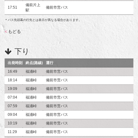
備前片上
17:51
備前市営バス
駅
＊バス先頭幕の行先とは表示が異なる場合があります。
<
もどる
下り
出発時刻
終点(路線)
運行
16:49
福浦峠
備前市営バス
18:14
福浦峠
備前市営バス
19:09
福浦峠
備前市営バス
07:04
福浦峠
備前市営バス
07:59
福浦峠
備前市営バス
09:04
福浦峠
備前市営バス
10:19
福浦峠
備前市営バス
11:29
福浦峠
備前市営バス