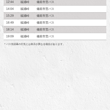
12:44
福浦峠
備前市営バス
14:04
福浦峠
備前市営バス
15:29
福浦峠
備前市営バス
16:49
福浦峠
備前市営バス
18:14
福浦峠
備前市営バス
19:09
福浦峠
備前市営バス
＊バス先頭幕の行先とは表示が異なる場合があります。