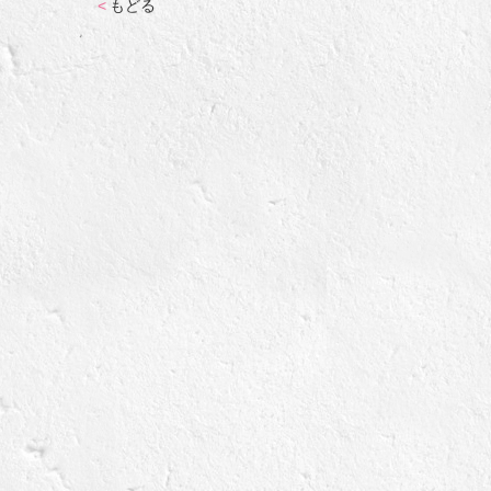
<
もどる