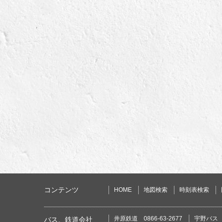
コンテンツ
HOME
地図検索
時刻表検索
井原鉄道 0866-63-2677
宇野バス 0
バス、鉄道会社