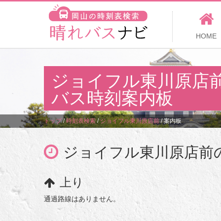
HOME
ジョイフル東川原店
バス時刻案内板
トップ
/
時刻表検索
/
ジョイフル東川原店前
/
案内板
ジョイフル東川原店前
上り
通過路線はありません。