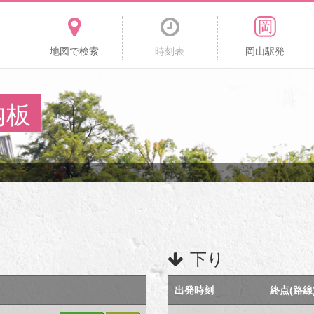
地図で検索
時刻表
岡山駅発
内板
下り
出発時刻
終点(路線