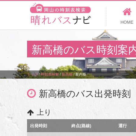
HOME
新高橋のバス時刻案
トップ
/
時刻表検索
/
新高橋
/
案内板
新高橋のバス出発時刻
上り
出発時刻
終点(路線)
運行