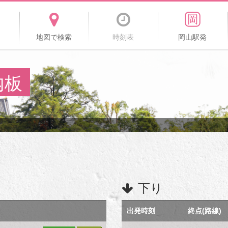
地図で検索
時刻表
岡山駅発
内板
下り
出発時刻
終点(路線)