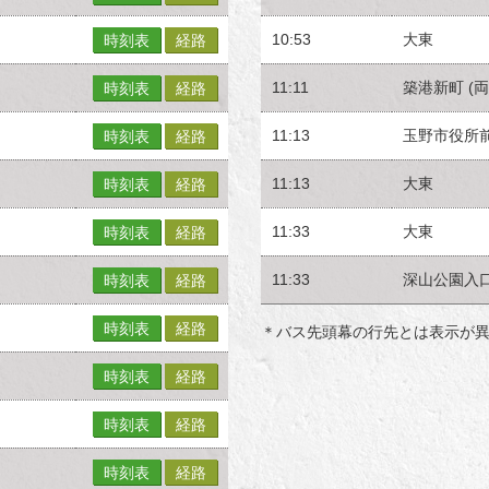
10:53
大東
時刻表
経路
11:11
築港新町 (両
時刻表
経路
11:13
玉野市役所
時刻表
経路
11:13
大東
時刻表
経路
11:33
大東
時刻表
経路
11:33
深山公園入
時刻表
経路
時刻表
経路
＊バス先頭幕の行先とは表示が
時刻表
経路
時刻表
経路
時刻表
経路