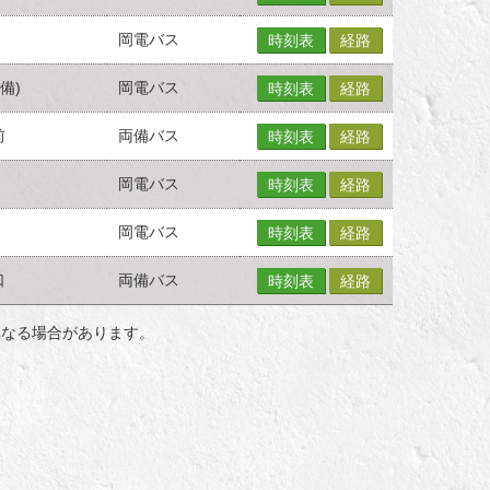
岡電バス
時刻表
経路
備)
岡電バス
時刻表
経路
前
両備バス
時刻表
経路
岡電バス
時刻表
経路
岡電バス
時刻表
経路
口
両備バス
時刻表
経路
異なる場合があります。