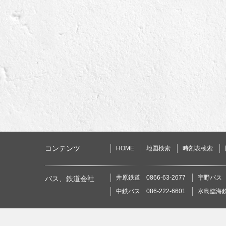
コンテンツ
HOME
地図検索
時刻表検索
井原鉄道 0866-63-2677
宇野バス 0
バス、鉄道会社
中鉄バス 086-222-6601
水島臨海鉄道