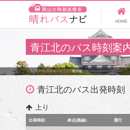
HOME
青江北のバス時刻案
トップ
/
時刻表検索
/
青江北
/
案内板
青江北のバス出発時刻
上り
出発時刻
終点(路線)
運行