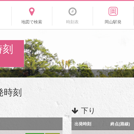
地図で検索
時刻表
岡山駅発
時刻
発時刻
下り
出発時刻
終点(路線)