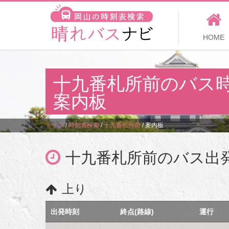
HOME
十九番札所前のバス
案内板
トップ
/
時刻表検索
/
十九番札所前
/
案内板
十九番札所前のバス出
上り
出発時刻
終点(路線)
運行