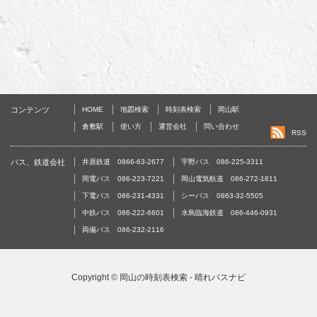
コンテンツ
HOME
地図検索
時刻表検索
岡山駅
倉敷駅
使い方
運営会社
問い合わせ
RSS
バス、鉄道会社
井原鉄道 0866-63-2677
宇野バス 086-225-3311
岡電バス 086-223-7221
岡山電気軌道 086-272-1811
下電バス 086-231-4331
シーバス 0863-32-5505
中鉄バス 086-222-6601
水島臨海鉄道 086-446-0931
両備バス 086-232-2116
Copyright ©
岡山の時刻表検索 - 晴れバスナビ