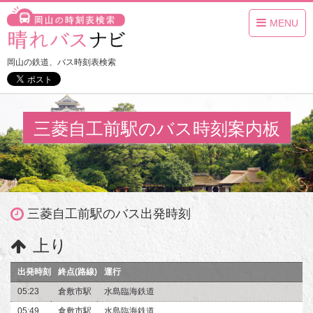
MENU
岡山の鉄道、バス時刻表検索
三菱自工前駅のバス時刻案内板
三菱自工前駅のバス出発時刻
上り
出発時刻
終点(路線)
運行
05:23
倉敷市駅
水島臨海鉄道
05:49
倉敷市駅
水島臨海鉄道