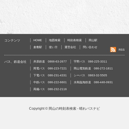
コンテンツ
HOME
地図検索
時刻表検索
岡山駅
倉敷駅
使い方
運営会社
問い合わせ
RSS
バス、鉄道会社
井原鉄道 0866-63-2677
宇野バス 086-225-3311
岡電バス 086-223-7221
岡山電気軌道 086-272-1811
下電バス 086-231-4331
シーバス 0863-32-5505
中鉄バス 086-222-6601
水島臨海鉄道 086-446-0931
両備バス 086-232-2116
Copyright ©
岡山の時刻表検索 - 晴れバスナビ