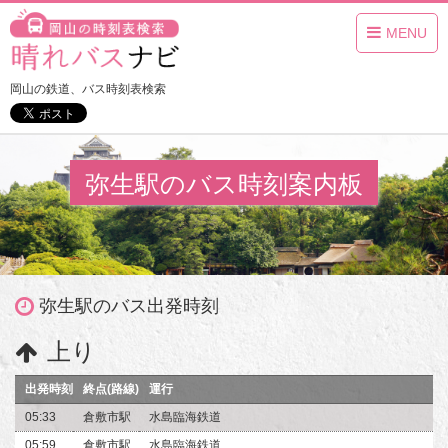
MENU
岡山の鉄道、バス時刻表検索
弥生駅のバス時刻案内板
弥生駅のバス出発時刻
上り
出発時刻
終点(路線)
運行
05:33
倉敷市駅
水島臨海鉄道
05:59
倉敷市駅
水島臨海鉄道