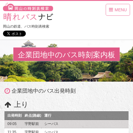
MENU
岡山の鉄道、バス時刻表検索
企業団地中のバス時刻案内板
企業団地中のバス出発時刻
上り
出発時刻
終点(路線)
運行
09:05
宇野駅前
シーバス
11:35
宇野駅前
シーバス