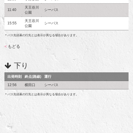
天王谷川
11:40
シーバス
公園
天王谷川
15:55
シーバス
公園
＊バス先頭幕の行先とは表示が異なる場合があります。
<
もどる
下り
出発時刻
終点(路線)
運行
12:56
横田口
シーバス
＊バス先頭幕の行先とは表示が異なる場合があります。