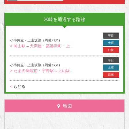
米崎を通過する路線
平日
小串鉾立・上山坂線（両備バス）
土曜
> 岡山駅→天満屋・築港新町・上...
日祝
平日
小串鉾立・上山坂線（両備バス）
土曜
> たまの病院前・宇野駅→上山坂...
日祝
<
もどる
地図