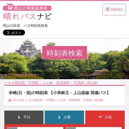
MENU
岡山の鉄道、バス時刻表検索
時刻表検索
トップ
/
時刻表
/
米崎
/
たまの病院前・宇野駅→上山坂・築港新町・天満屋→岡山駅
/
日・祝
米崎(日・祝)の時刻表 【小串鉾立・上山坂線 両備バス】
【行き先】たまの病院前・宇野駅→上山坂・築港新町・天満屋→岡山駅
平日
土曜
日祝