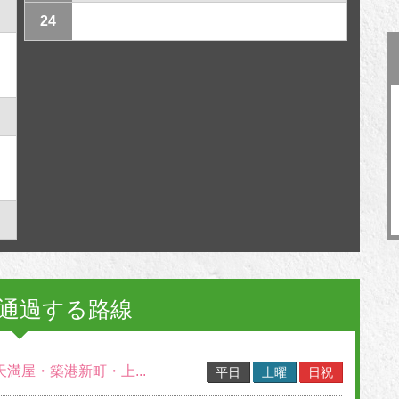
24
通過する路線
天満屋・築港新町・上...
平日
土曜
日祝