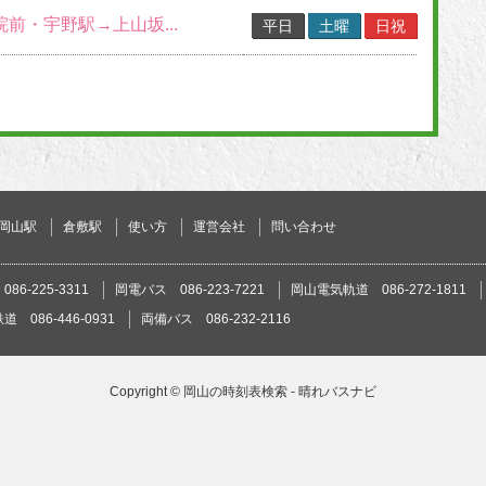
院前・宇野駅→上山坂...
平日
土曜
日祝
岡山駅
倉敷駅
使い方
運営会社
問い合わせ
86-225-3311
岡電バス 086-223-7221
岡山電気軌道 086-272-1811
 086-446-0931
両備バス 086-232-2116
Copyright ©
岡山の時刻表検索 - 晴れバスナビ