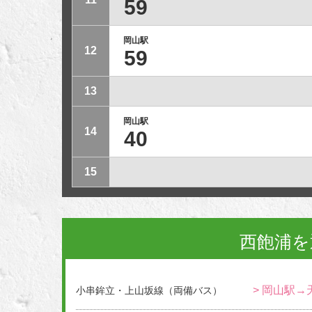
59
岡山駅
12
59
13
岡山駅
14
40
15
西飽浦を
> 岡山駅→
小串鉾立・上山坂線（両備バス）