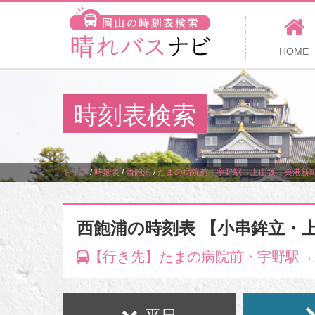
HOME
時刻表検索
トップ
/
時刻表
/
西飽浦
/
たまの病院前・宇野駅→上山坂・築港新
西飽浦の時刻表 【小串鉾立・
【行き先】たまの病院前・宇野駅→