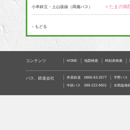
> たまの病
小串鉾立・上山坂線（両備バス）
<
もどる
コンテンツ
HOME
地図検索
時刻表検索
井原鉄道 0866-63-2677
宇野バス 0
バス、鉄道会社
中鉄バス 086-222-6601
水島臨海鉄道