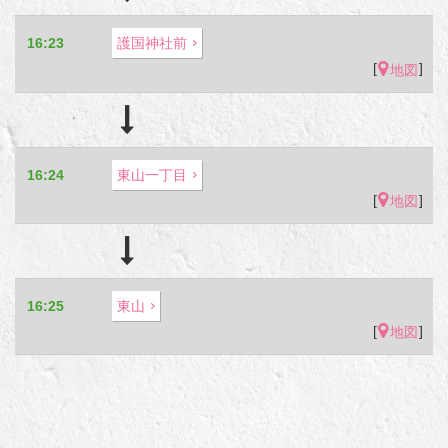
16:23
護国神社前
[
]
地図
16:24
東山一丁目
[
]
地図
16:25
東山
[
]
地図