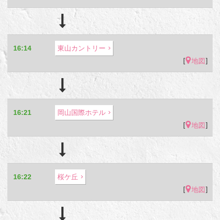
16:14
東山カントリー
[
]
地図
16:21
岡山国際ホテル
[
]
地図
16:22
桜ケ丘
[
]
地図