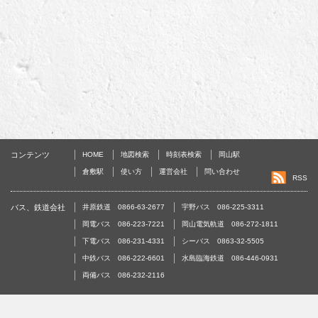
コンテンツ
HOME
地図検索
時刻表検索
岡山駅
倉敷駅
使い方
運営会社
問い合わせ
RSS
バス、鉄道会社
井原鉄道 0866-63-2677
宇野バス 086-225-3311
岡電バス 086-223-7221
岡山電気軌道 086-272-1811
下電バス 086-231-4331
シーバス 0863-32-5505
中鉄バス 086-222-6601
水島臨海鉄道 086-446-0931
両備バス 086-232-2116