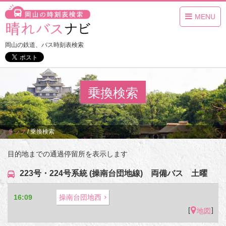
MENU
岡山の鉄道、バス時刻表検索
乗換検索
トップ
/
乗換検索
目的地までの通過停留所を表示します
223号・224号系統 (操南台団地線) 両備バス 土曜
16:09
操南台団地西
[
]
地図