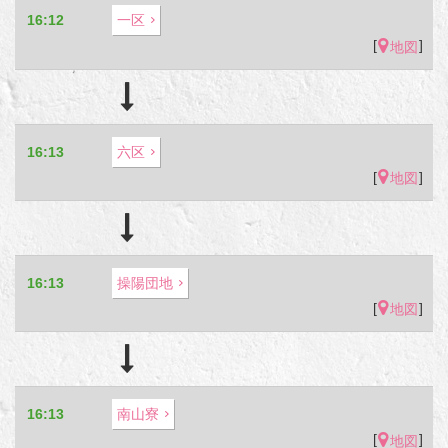
16:12
一区
[
]
地図
16:13
六区
[
]
地図
16:13
操陽団地
[
]
地図
16:13
南山寮
[
]
地図